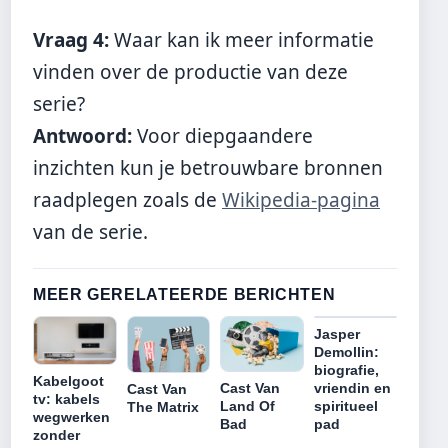
Vraag 4:
Waar kan ik meer informatie
vinden over de productie van deze
serie?
Antwoord:
Voor diepgaandere
inzichten kun je betrouwbare bronnen
raadplegen zoals de
Wikipedia-pagina
van de serie.
MEER GERELATEERDE BERICHTEN
Jasper
Demollin:
biografie,
Kabelgoot
Cast Van
vriendin en
Cast Van
tv: kabels
Land Of
spiritueel
The Matrix
wegwerken
Bad
pad
zonder