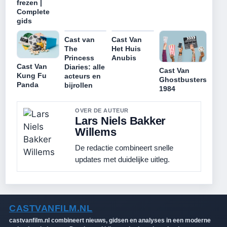
frezen |
Complete
gids
Cast van
Cast Van
The
Het Huis
Princess
Anubis
Cast Van
Diaries: alle
Cast Van
Kung Fu
acteurs en
Ghostbusters
Panda
bijrollen
1984
OVER DE AUTEUR
Lars Niels Bakker
Willems
De redactie combineert snelle
updates met duidelijke uitleg.
CASTVANFILM.NL
castvanfilm.nl combineert nieuws, gidsen en analyses in een moderne