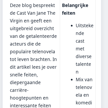
Deze blog bespreekt
Belangrijke
de Cast Van Jane The
feiten
Virgin en geeft een
Uitsteke
uitgebreid overzicht
nde
van de getalenteerde
cast
acteurs die de
met
populaire telenovela
diverse
tot leven brachten. In
talente
dit artikel lees je over
n
snelle feiten,
Mix van
diepergaande
telenov
carrière-
ela en
hoogtepunten en
komedi
interessante feiten