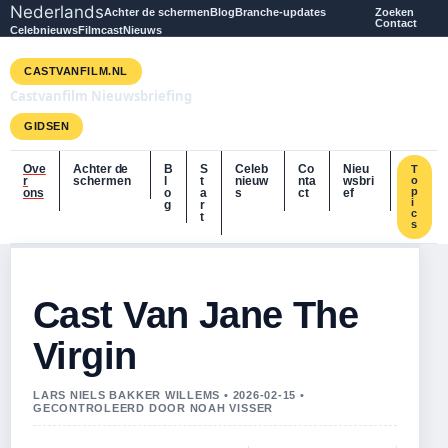
Nederlands
Achter de schermen
Blog
Branche-updates
Zoeken
Contact
Celebnieuws
Filmcast
Nieuws
CASTVANFILM.NL
Castvanfilm Nieuwsbriefing
GIDSEN
Ove
Achter de
B
S
Celeb
Co
Nieu
T
r
schermen
l
t
nieuw
nta
wsbri
o
p
ons
o
a
s
ct
ef
i
g
r
c
t
s
Cast Van Jane The
Virgin
LARS NIELS BAKKER WILLEMS • 2026-02-15 •
GECONTROLEERD DOOR NOAH VISSER