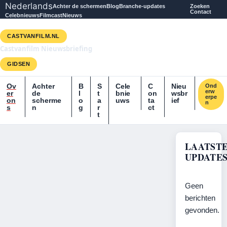
Nederlands
Achter de schermen
Blog
Branche-updates
Zoeken
Contact
Celebnieuws
Filmcast
Nieuws
CASTVANFILM.NL
Castvanfilm Nieuwsbriefing
GIDSEN
Ov
Achter
B
S
Cele
C
Nieu
Ond
erw
er
de
l
t
bnie
on
wsbr
erpe
on
scherme
o
a
uws
ta
ief
n
s
n
g
r
ct
t
LAATST
UPDATE
Geen
berichten
gevonden.