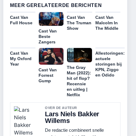
MEER GERELATEERDE BERICHTEN
Cast Van
Cast Van
Cast Van
Full House
The Truman
Malcolm In
Show
The Middle
Cast Van
Beste
Zangers
Cast Van
Allestoringen:
My Oxford
actuele
Year
storingen bij
The Gray
KPN, Ziggo
Cast Van
Man (2022):
en Odido
Forrest
hit of flop?
Gump
Recensie
en uitleg |
Netflix
OVER DE AUTEUR
Lars Niels Bakker
Willems
De redactie combineert snelle