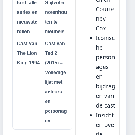
ford: alle
Stijlvolle
Courte
series en
notenhou
ney
nieuwste
ten tv
Cox
rollen
meubels
Iconisc
Cast Van
Cast van
he
The Lion
Ted 2
person
King 1994
(2015) –
ages
Volledige
en
lijst met
bijdrag
acteurs
en van
en
de cast
personag
Inzicht
es
en over
de