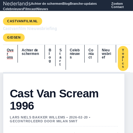
Nederlands
Achter de schermen
Blog
Branche-updates
Zoeken
Contact
Celebnieuws
Filmcast
Nieuws
CASTVANFILM.NL
Castvanfilm Nieuwsbriefing
GIDSEN
Ove
Achter de
B
S
Celeb
Co
Nieu
T
r
schermen
l
t
nieuw
nta
wsbri
o
p
ons
o
a
s
ct
ef
i
g
r
c
t
s
Cast Van Scream
1996
LARS NIELS BAKKER WILLEMS • 2026-02-20 •
GECONTROLEERD DOOR MILAN SMIT