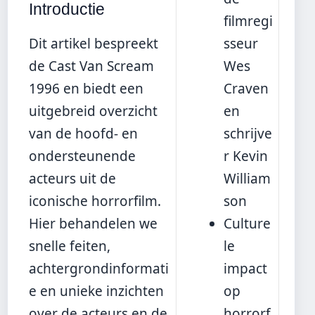
Introductie
filmregi
Dit artikel bespreekt
sseur
de Cast Van Scream
Wes
1996 en biedt een
Craven
uitgebreid overzicht
en
van de hoofd- en
schrijve
ondersteunende
r Kevin
acteurs uit de
William
iconische horrorfilm.
son
Hier behandelen we
Culture
snelle feiten,
le
achtergrondinformati
impact
e en unieke inzichten
op
over de acteurs en de
horrorf