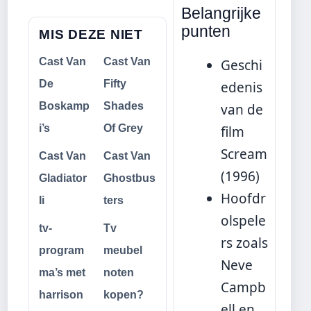
Belangrijke
punten
MIS DEZE NIET
Cast Van
Cast Van
Geschi
De
Fifty
edenis
Boskamp
Shades
van de
i’s
Of Grey
film
Scream
Cast Van
Cast Van
(1996)
Gladiator
Ghostbus
Hoofdr
Ii
ters
olspele
tv-
Tv
rs zoals
program
meubel
Neve
ma’s met
noten
Campb
harrison
kopen?
ell en