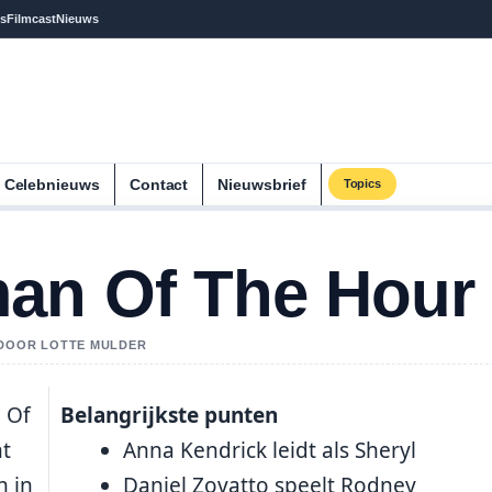
s
Filmcast
Nieuws
Celebnieuws
Contact
Nieuwsbrief
Topics
an Of The Hour
D DOOR LOTTE MULDER
 Of
Belangrijkste punten
ht
Anna Kendrick leidt als Sheryl
n in
Daniel Zovatto speelt Rodney