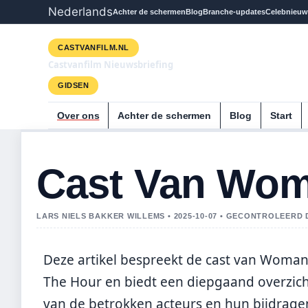
Nederlands
Achter de schermen
Blog
Branche-updates
Celebnieuw
CASTVANFILM.NL
Castvanfilm Nieuwsbriefing
GIDSEN
Over ons
Achter de schermen
Blog
Start
Cast Van Wom
LARS NIELS BAKKER WILLEMS • 2025-10-07 • GECONTROLEER
Deze artikel bespreekt de cast van Woman
The Hour en biedt een diepgaand overzic
van de betrokken acteurs en hun bijdrage