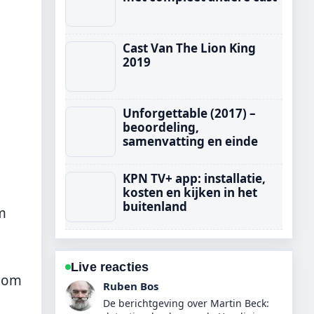
Cast Van The Lion King
2019
Unforgettable (2017) –
beoordeling,
samenvatting en einde
KPN TV+ app: installatie,
kosten en kijken in het
buitenland
m
Live reacties
d om
Sanne Bakker
Goede verificatie rond 43 inch tv