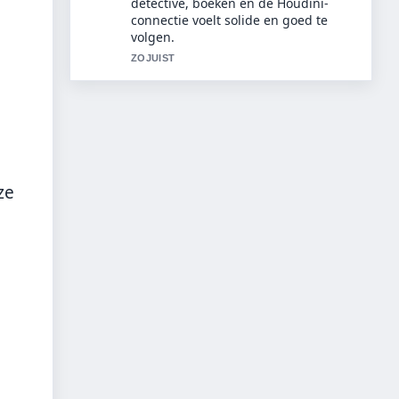
kopen? Beste modellen, prijzen....
Meer redacties zouden zo moeten
schrijven.
3 MIN GELEDEN
ze