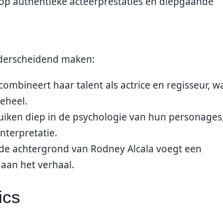
op authentieke acteerprestaties en diepgaande
onderscheidend maken:
ombineert haar talent als actrice en regisseur, w
eheel.
uiken diep in de psychologie van hun personages
interpretatie.
e achtergrond van Rodney Alcala voegt een
 aan het verhaal.
ics