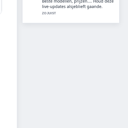
biografie, films en waarom hij... voelt
solide en goed te volgen.
3 MIN GELEDEN