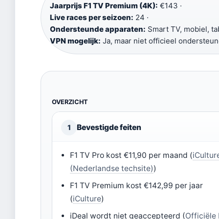
Jaarprijs F1 TV Premium (4K):
€143 ·
Live races per seizoen:
24 ·
Ondersteunde apparaten:
Smart TV, mobiel, tab
VPN mogelijk:
Ja, maar niet officieel ondersteu
OVERZICHT
Bevestigde feiten
1
F1 TV Pro kost €11,90 per maand (
iCultur
(Nederlandse techsite)
)
F1 TV Premium kost €142,99 per jaar
(
iCulture
)
iDeal wordt niet geaccepteerd (
Officiële