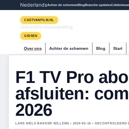
Nederlands
Achter de schermen
Blog
Branche-updates
Celebnieuw
CASTVANFILM.NL
Castvanfilm Nieuwsbriefing
GIDSEN
Over ons
Achter de schermen
Blog
Start
F1 TV Pro ab
afsluiten: com
2026
LARS NIELS BAKKER WILLEMS • 2026-05-16 • GECONTROLEERD