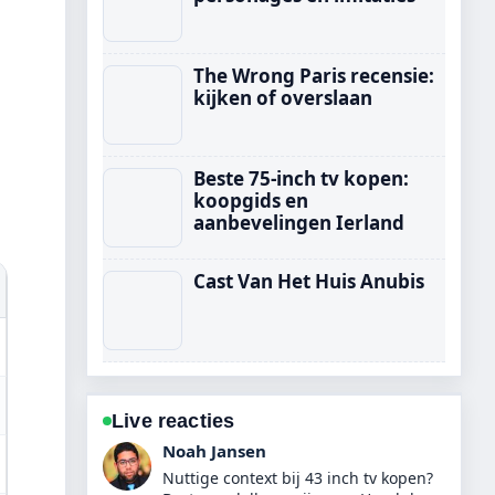
The Wrong Paris recensie:
kijken of overslaan
Beste 75-inch tv kopen:
koopgids en
aanbevelingen Ierland
Cast Van Het Huis Anubis
Live reacties
Lotte de Boer
De berichtgeving over Jordan Peele: