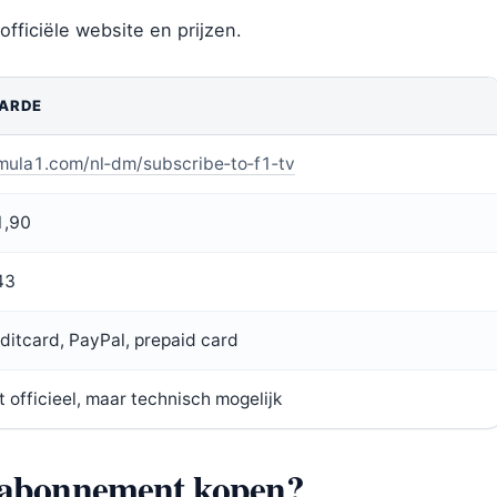
fficiële website en prijzen.
ARDE
mula1.com/nl‑dm/subscribe‑to‑f1‑tv
1,90
43
ditcard, PayPal, prepaid card
t officieel, maar technisch mogelijk
 abonnement kopen?