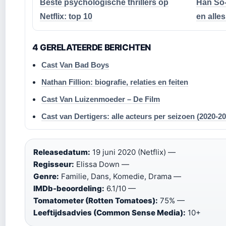
Beste psychologische thrillers op
Han So-
Netflix: top 10
en alles
4 GERELATEERDE BERICHTEN
Cast Van Bad Boys
Nathan Fillion: biografie, relaties en feiten
Cast Van Luizenmoeder – De Film
Cast van Dertigers: alle acteurs per seizoen (2020-2
Releasedatum:
19 juni 2020 (Netflix) —
Regisseur:
Elissa Down —
Genre:
Familie, Dans, Komedie, Drama —
IMDb-beoordeling:
6.1/10 —
Tomatometer (Rotten Tomatoes):
75% —
Leeftijdsadvies (Common Sense Media):
10+