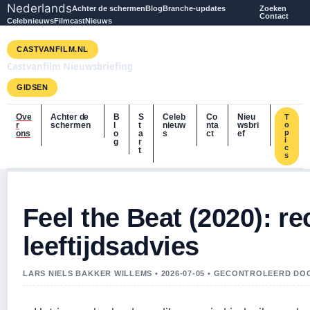
Nederlands
Achter de schermen
Blog
Branche-updates
Zoeken
Contact
Celebnieuws
Filmcast
Nieuws
CASTVANFILM.NL
Castvanfilm Nieuwsbriefing
GIDSEN
Ove
Achter de
B
S
Celeb
Co
Nieu
T
r
schermen
l
t
nieuw
nta
wsbri
o
p
ons
o
a
s
ct
ef
i
g
r
c
t
s
Feel the Beat (2020): re
leeftijdsadvies
LARS NIELS BAKKER WILLEMS • 2026-07-05 • GECONTROLEERD DO