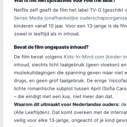
Wat is het leeftijdsadvies voor Feel the Beat?
Netflix zelf geeft de film het label TV-G (geschikt v
Sense Media (onafhankelijke ouderschapsorganisa
kinderen vanaf 10 jaar. Voor een 13-jarige is de fi
zowel in leeftijd als in inhoud.
Bevat de film ongepaste inhoud?
De film bevat volgens
Kids-In-Mind.com (kinder-in
inhoud, slechts licht taalgebruik (geen vloeken) e
muziekuitdagingen die spanning geven maar niet e
drugs, en geen grof taalgebruik. De enige ‘risicofa
lichte romantische subplot tussen April (Sofia Ca
– die eindigt met een kus, niet meer dan dat.
Waarom dit uitmaakt voor Nederlandse ouders:
de 
(Alle Leeftijden). Dat komt overeen met de internat
veilig voor elke 13-jarige, ongeacht of je kind gevo