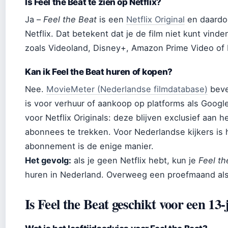
Is Feel the Beat te zien op Netflix?
Ja –
Feel the Beat
is een
Netflix Original
en daardoo
Netflix. Dat betekent dat je de film niet kunt vin
zoals Videoland, Disney+, Amazon Prime Video of 
Kan ik Feel the Beat huren of kopen?
Nee.
MovieMeter (Nederlandse filmdatabase)
beves
is voor verhuur of aankoop op platforms als Google 
voor Netflix Originals: deze blijven exclusief aan
abonnees te trekken. Voor Nederlandse kijkers is h
abonnement is de enige manier.
Het gevolg:
als je geen Netflix hebt, kun je
Feel th
huren in Nederland. Overweeg een proefmaand als je
Is Feel the Beat geschikt voor een 13-