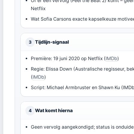
Of er een vervolg (Feel the Beat 2) komt – gee
Netflix
Wat Sofia Carsons exacte kapselkeuze motivee
Tijdlijn-signaal
3
Première: 19 juni 2020 op Netflix (
IMDb
)
Regie: Elissa Down (Australische regisseur, b
(
IMDb
)
Script: Michael Armbruster en Shawn Ku (IMD
Wat komt hierna
4
Geen vervolg aangekondigd; status is onduidel