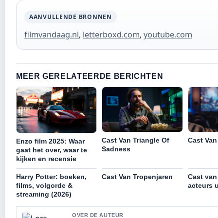
AANVULLENDE BRONNEN
filmvandaag.nl
,
letterboxd.com
,
youtube.com
MEER GERELATEERDE BERICHTEN
Cast Van
Cast Van Triangle Of
Enzo film 2025: Waar
Sadness
gaat het over, waar te
kijken en recensie
Harry Potter: boeken,
Cast Van Tropenjaren
Cast van T
films, volgorde &
acteurs u
streaming (2026)
OVER DE AUTEUR