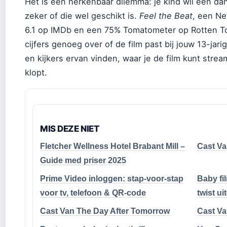
Het is een herkenbaar dilemma: je kind wil een dan
zeker of die wel geschikt is.
Feel the Beat
, een Ne
6.1 op IMDb en een 75% Tomatometer op Rotten T
cijfers genoeg over of de film past bij jouw 13-jarig
en kijkers ervan vinden, waar je de film kunt strea
klopt.
MIS DEZE NIET
Fletcher Wellness Hotel Brabant Mill –
Cast V
Guide med priser 2025
Prime Video inloggen: stap-voor-stap
Baby fil
voor tv, telefoon & QR-code
twist ui
Cast Van The Day After Tomorrow
Cast V