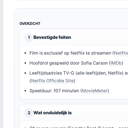
OVERZICHT
Bevestigde feiten
1
Film is exclusief op Netflix te streamen (
Netflix
Hoofdrol gespeeld door Sofia Carson (
IMDb
)
Leeftijdsadvies TV-G (alle leeftijden, Netfli
(
Netflix Officiële Site
)
Speelduur: 107 minuten (
MovieMeter
)
Wat onduidelijk is
2