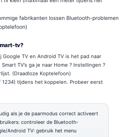
 tv klein (maximaal een meter tijdens het
sommige fabrikanten lossen Bluetooth-problemen
optelefoon)
smart-tv?
j Google TV en Android TV is het pad naar
g Smart TV’s ga je naar Home ? Instellingen ?
lijst. (Draadloze Koptelefoon)
1234) tijdens het koppelen. Probeer eerst
dig als je de paarmodus correct activeert
bruikers: controleer de Bluetooth-
ogle/Android TV: gebruik het menu