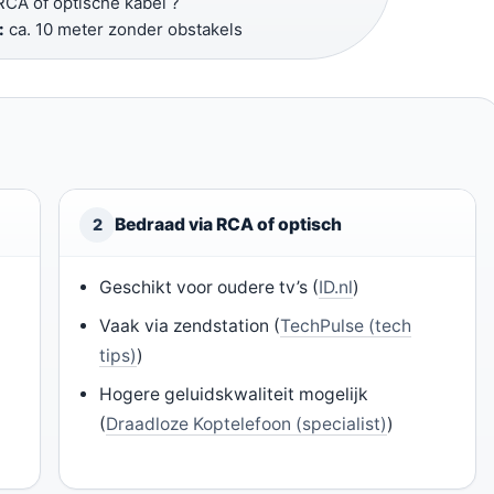
CA of optische kabel ?
:
ca. 10 meter zonder obstakels
Bedraad via RCA of optisch
2
Geschikt voor oudere tv’s (
ID.nl
)
Vaak via zendstation (
TechPulse (tech
tips)
)
Hogere geluidskwaliteit mogelijk
(
Draadloze Koptelefoon (specialist)
)