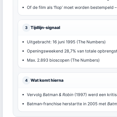
Of de film als ‘flop’ moet worden bestempeld – f
Tijdlijn-signaal
3
Uitgebracht: 16 juni 1995 (The Numbers)
Openingsweekend 28,7% van totale opbrengs
Max. 2.893 bioscopen (The Numbers)
Wat komt hierna
4
Vervolg
Batman & Robin
(1997) werd een kriti
Batman‑franchise herstartte in 2005 met
Batm