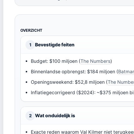
OVERZICHT
Bevestigde feiten
1
Budget: $100 miljoen (
The Numbers
)
Binnenlandse opbrengst: $184 miljoen (
Batman
Openingsweekend: $52,8 miljoen (
The Numbe
Inflatiegecorrigeerd ($2024): ~$375 miljoen b
Wat onduidelijk is
2
Exacte reden waarom Val Kilmer niet terugkee