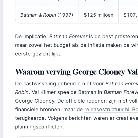
Batman & Robin
(1997)
$125 miljoen
$107,
De implicatie:
Batman Forever
is de best prestere
maar zowel het budget als de inflatie maken de w
eerste gezicht lijkt.
Waarom verving George Clooney Val
De castwisseling gebeurde niet voor
Batman Fore
Robin
. Val Kilmer speelde Batman in
Batman Forev
George Clooney. De officiële redenen zijn niet v
financiële bronnen, maar de
releasestructuur bij B
terugkeerde. Volgens berichten waren er creatiev
planningsconflicten.