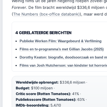
Weinig films uit de jaren negentig roepen zoveel
Forever
. De film bracht wereldwijd $336,6 miljoen
(
The Numbers (box‑office databank)
), maar werd do
4 GERELATEERDE BERICHTEN
Publieke Werken Film: Waargebeurd & Verfilming
Films en tv-programma’s met Gillian Jacobs (2025)
Dorothy Keaton: biografie, doodsoorzaak en band m
Films van Josh Hutcherson: van kindster tot horror
Wereldwijde opbrengst:
$336,6 miljoen ·
Budget:
$100 miljoen ·
Critic score (Rotten Tomatoes):
41% ·
Publieksscore (Rotten Tomatoes):
63% ·
IMDb-beoordeling:
5,4/10