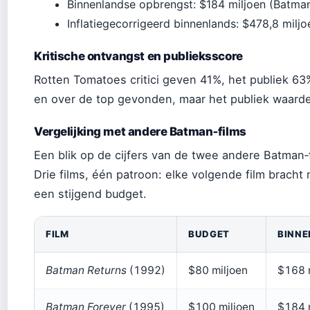
Binnenlandse opbrengst: $184 miljoen (Batman
Inflatiegecorrigeerd binnenlands: $478,8 milj
Kritische ontvangst en publieksscore
Rotten Tomatoes critici geven 41%, het publiek 63%.
en over de top gevonden, maar het publiek waard
Vergelijking met andere Batman‑films
Een blik op de cijfers van de twee andere Batman‑f
Drie films, één patroon: elke volgende film bracht
een stijgend budget.
FILM
BUDGET
BINNE
Batman Returns
(1992)
$80 miljoen
$168 m
Batman Forever
(1995)
$100 miljoen
$184 m