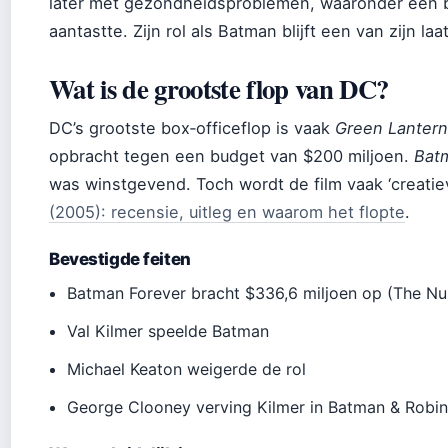
later met gezondheidsproblemen, waaronder een bl
aantastte. Zijn rol als Batman blijft een van zijn l
Wat is de grootste flop van DC?
DC’s grootste box‑officeflop is vaak
Green Lantern
opbracht tegen een budget van $200 miljoen.
Bat
was winstgevend. Toch wordt de film vaak ‘creatie
(2005): recensie, uitleg en waarom het flopte
.
Bevestigde feiten
Batman Forever bracht $336,6 miljoen op (The N
Val Kilmer speelde Batman
Michael Keaton weigerde de rol
George Clooney verving Kilmer in Batman & Robi