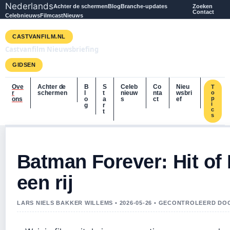
Nederlands
Achter de schermen
Blog
Branche-updates
Zoeken
Contact
Celebnieuws
Filmcast
Nieuws
CASTVANFILM.NL
Castvanfilm Nieuwsbriefing
GIDSEN
Ove
Achter de
B
S
Celeb
Co
Nieu
T
r
schermen
l
t
nieuw
nta
wsbri
o
p
ons
o
a
s
ct
ef
i
g
r
c
t
s
Batman Forever: Hit of 
een rij
LARS NIELS BAKKER WILLEMS • 2026-05-26 • GECONTROLEERD D