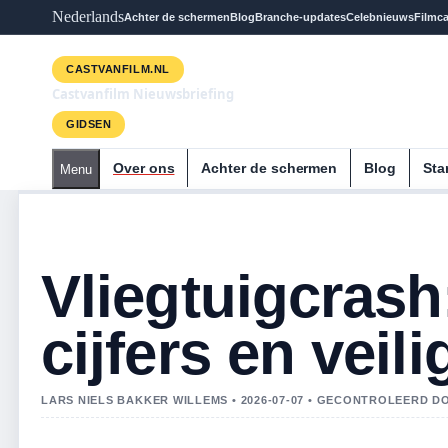
Nederlands
Achter de schermen
Blog
Branche-updates
Celebnieuws
Filmca
CASTVANFILM.NL
Castvanfilm Nieuwsbriefing
GIDSEN
Over ons
Achter de schermen
Blog
Sta
Menu
Vliegtuigcrash
cijfers en veil
LARS NIELS BAKKER WILLEMS • 2026-07-07 • GECONTROLEERD D