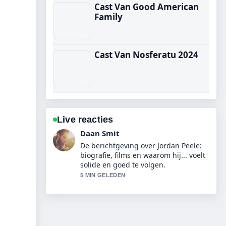
Cast Van Good American
Family
Cast Van Nosferatu 2024
Live reacties
Milan Visser
Goede verificatie rond Martin Beck:
detective, boeken en de Houdini-
connectie. Meer redacties zouden zo
moeten schrijven.
7 MIN GELEDEN