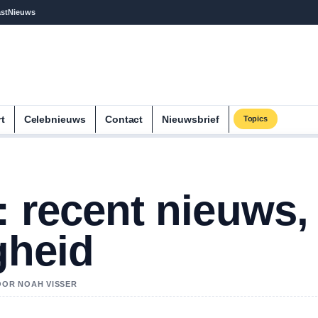
st
Nieuws
rt
Celebnieuws
Contact
Nieuwsbrief
Topics
: recent nieuws,
igheid
OOR NOAH VISSER