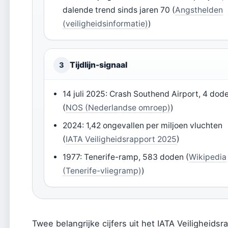
dalende trend sinds jaren 70 (
Angsthelden
(veiligheidsinformatie)
)
Tijdlijn-signaal
3
14 juli 2025: Crash Southend Airport, 4 dod
(
NOS (Nederlandse omroep)
)
2024: 1,42 ongevallen per miljoen vluchten
(
IATA Veiligheidsrapport 2025
)
1977: Tenerife-ramp, 583 doden (
Wikipedia
(Tenerife-vliegramp)
)
Twee belangrijke cijfers uit het IATA Veiligheids