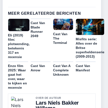
MEER GERELATEERDE BERICHTEN
Cast Van
Blade
Runner
Cast Van
Eli (2019)
2049
The
Misfits serie:
film:
Terminal
Alles over de
plotwending,
Britse
betekenis
superheldenserie
317 en
(2009-2013)
recensie
Enzo film
Cast Van
Cast Van A
Cast Van
2025: Waar
Arrow
Complete
Manifest
gaat het
Unknown
over, waar
te kijken en
recensie
OVER DE AUTEUR
Lars Niels Bakker