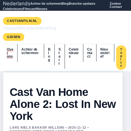
Nederlands
Achter de schermen
Blog
Branche-updates
Zoeken
Contact
Celebnieuws
Filmcast
Nieuws
CASTVANFILM.NL
Castvanfilm Nieuwsbriefing
GIDSEN
Ove
Achter de
B
S
Celeb
Co
Nieu
T
r
schermen
l
t
nieuw
nta
wsbri
o
p
ons
o
a
s
ct
ef
i
g
r
c
t
s
Cast Van Home
Alone 2: Lost In New
York
LARS NIELS BAKKER WILLEMS • 2025-11-12 •