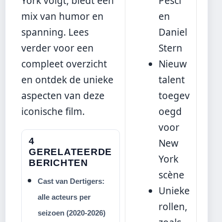
York volgt, biedt een
Pesci
mix van humor en
en
spanning. Lees
Daniel
verder voor een
Stern
compleet overzicht
Nieuw
en ontdek de unieke
talent
aspecten van deze
toegev
iconische film.
oegd
voor
4
New
GERELATEERDE
York
BERICHTEN
scène
Cast van Dertigers:
Unieke
alle acteurs per
rollen,
seizoen (2020-2026)