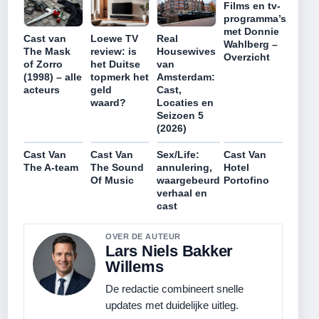
Films en tv-
programma’s
met Donnie
Cast van
Loewe TV
Real
Wahlberg –
The Mask
review: is
Housewives
Overzicht
of Zorro
het Duitse
van
(1998) – alle
topmerk het
Amsterdam:
acteurs
geld
Cast,
waard?
Locaties en
Seizoen 5
(2026)
Cast Van
Cast Van
Sex/Life:
Cast Van
The A-team
The Sound
annulering,
Hotel
Of Music
waargebeurd
Portofino
verhaal en
cast
OVER DE AUTEUR
Lars Niels Bakker
Willems
De redactie combineert snelle
updates met duidelijke uitleg.