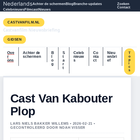
Nederlands
Achter de schermen
Blog
Branche-updates
Zoeken
Contact
Celebnieuws
Filmcast
Nieuws
CASTVANFILM.NL
Castvanfilm Nieuwsbriefing
GIDSEN
Ove
Achter de
B
S
Celeb
Co
Nieu
T
r
schermen
l
t
nieuw
nta
wsbri
o
p
ons
o
a
s
ct
ef
i
g
r
c
t
s
Cast Van Kabouter
Plop
LARS NIELS BAKKER WILLEMS • 2026-02-21 •
GECONTROLEERD DOOR NOAH VISSER