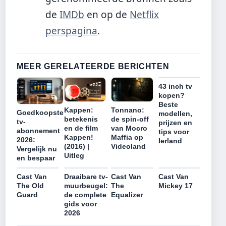
de
IMDb
en op de
Netflix
perspagina
.
MEER GERELATEERDE BERICHTEN
43 inch tv
kopen?
Beste
Kappen:
Tonnano:
Goedkoopste
modellen,
betekenis
de spin-off
tv-
prijzen en
en de film
van Mocro
abonnement
tips voor
Kappen!
Maffia op
2026:
Ierland
(2016) |
Videoland
Vergelijk nu
Uitleg
en bespaar
Cast Van
Draaibare tv-
Cast Van
Cast Van
The Old
muurbeugel:
The
Mickey 17
Guard
de complete
Equalizer
gids voor
2026