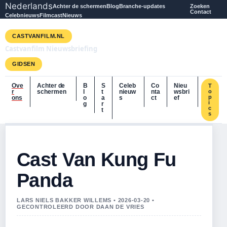
Nederlands
Achter de schermen
Blog
Branche-updates
Zoeken
Contact
Celebnieuws
Filmcast
Nieuws
CASTVANFILM.NL
Castvanfilm Nieuwsbriefing
GIDSEN
Ove
Achter de
B
S
Celeb
Co
Nieu
T
r
schermen
l
t
nieuw
nta
wsbri
o
p
ons
o
a
s
ct
ef
i
g
r
c
t
s
Cast Van Kung Fu
Panda
LARS NIELS BAKKER WILLEMS • 2026-03-20 •
GECONTROLEERD DOOR DAAN DE VRIES