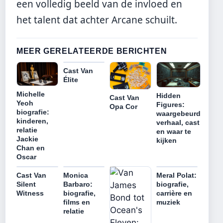
een volledig beeld van de invloed en
het talent dat achter Arcane schuilt.
MEER GERELATEERDE BERICHTEN
Cast Van
Élite
Michelle
Hidden
Cast Van
Yeoh
Figures:
Opa Cor
biografie:
waargebeurd
kinderen,
verhaal, cast
relatie
en waar te
Jackie
kijken
Chan en
Oscar
Cast Van
Monica
Meral Polat:
Silent
Barbaro:
biografie,
Witness
biografie,
carrière en
films en
muziek
relatie