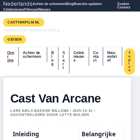
Nederlands
Achter de schermen
Blog
Branche-updates
Zoeken
Contact
Celebnieuws
Filmcast
Nieuws
CASTVANFILM.NL
Castvanfilm Nieuwsbriefing
GIDSEN
Ove
Achter de
B
S
Celeb
Co
Nieu
T
r
schermen
l
t
nieuw
nta
wsbri
o
p
ons
o
a
s
ct
ef
i
g
r
c
t
s
Cast Van Arcane
LARS NIELS BAKKER WILLEMS • 2025-10-31 •
GECONTROLEERD DOOR LOTTE MULDER
Inleiding
Belangrijke