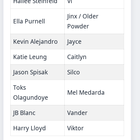
Hailee Steinfeld
Vi
Jinx / Older
Ella Purnell
Powder
Kevin Alejandro
Jayce
Katie Leung
Caitlyn
Jason Spisak
Silco
Toks
Mel Medarda
Olagundoye
JB Blanc
Vander
Harry Lloyd
Viktor