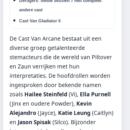
Dertigers: nieuw seizoen 7 met compleet
andere cast
Cast Van Gladiator Ii
De Cast Van Arcane bestaat uit een
diverse groep getalenteerde
stemacteurs die de wereld van Piltover
en Zaun verrijken met hun
interpretaties. De hoofdrollen worden
ingesproken door bekende namen
zoals
Hailee Steinfeld
(Vi),
Ella Purnell
(Jinx en oudere Powder),
Kevin
Alejandro
(Jayce),
Katie Leung
(Caitlyn)
en
Jason Spisak
(Silco). Bijzonder