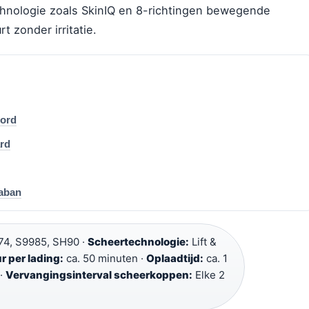
chnologie zoals SkinIQ en 8-richtingen bewegende
 zonder irritatie.
oord
ard
kaban
4, S9985, SH90 ·
Scheertechnologie:
Lift &
 per lading:
ca. 50 minuten ·
Oplaadtijd:
ca. 1
 ·
Vervangingsinterval scheerkoppen:
Elke 2