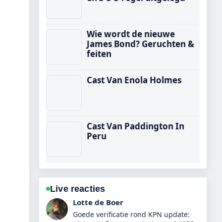
Wie wordt de nieuwe
James Bond? Geruchten &
feiten
Cast Van Enola Holmes
Cast Van Paddington In
Peru
Live reacties
Ruben Bos
Sterke duiding rond Cast van Friends: