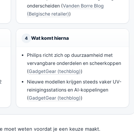
onderscheiden (
Vanden Borre Blog
(Belgische retailer)
)
Wat komt hierna
4
Philips richt zich op duurzaamheid met
vervangbare onderdelen en scheerkoppen
(
GadgetGear (techblog)
)
2
Nieuwe modellen krijgen steeds vaker UV-
reinigingsstations en AI-koppelingen
(
GadgetGear (techblog)
)
ie je moet weten voordat je een keuze maakt.