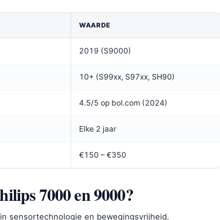
WAARDE
2019 (S9000)
10+ (S99xx, S97xx, SH90)
4.5/5 op bol.com (2024)
Elke 2 jaar
€150 – €350
Philips 7000 en 9000?
n in sensortechnologie en bewegingsvrijheid.