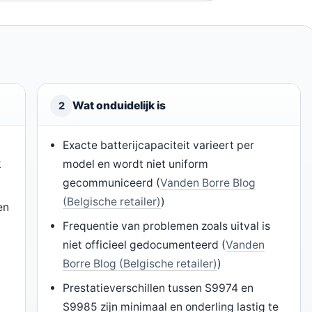
Wat onduidelijk is
2
p
Exacte batterijcapaciteit varieert per
k
model en wordt niet uniform
gecommuniceerd (
Vanden Borre Blog
(Belgische retailer)
)
en
Frequentie van problemen zoals uitval is
niet officieel gedocumenteerd (
Vanden
Borre Blog (Belgische retailer)
)
Prestatieverschillen tussen S9974 en
S9985 zijn minimaal en onderling lastig te