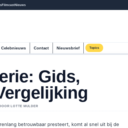
s
Filmcast
Nieuws
Celebnieuws
Contact
Nieuwsbrief
Topics
erie: Gids,
ergelijking
D DOOR LOTTE MULDER
enlang betrouwbaar presteert, komt al snel uit bij de