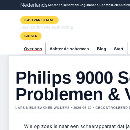
Nederlands
Achter de schermen
Blog
Branche-updates
Celebnieuw
CASTVANFILM.NL
Castvanfilm Nieuwsbriefing
GIDSEN
Over ons
Achter de schermen
Blog
Start
Philips 9000 S
Problemen & V
LARS NIELS BAKKER WILLEMS • 2026-05-30 • GECONTROLEER
Wie op zoek is naar een scheerapparaat dat jar