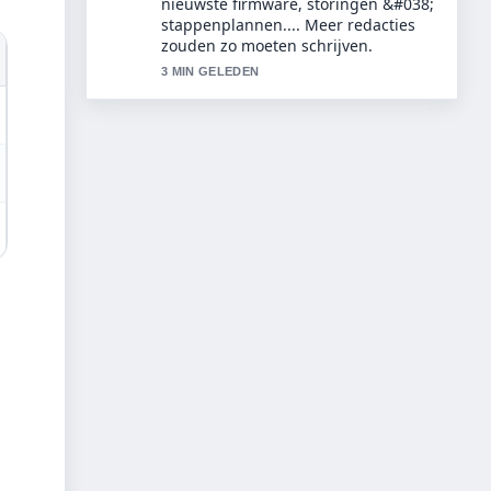
vermogen en leeftijden acteurs. Dit is
de duidelijkste samenvatting die ik
vandaag heb gezien.
5 MIN GELEDEN