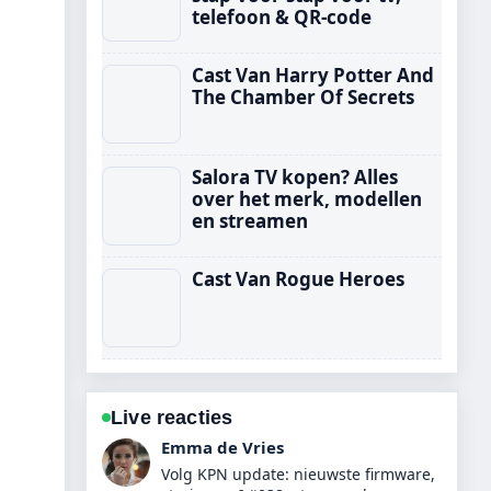
telefoon & QR-code
Cast Van Harry Potter And
The Chamber Of Secrets
Salora TV kopen? Alles
over het merk, modellen
en streamen
Cast Van Rogue Heroes
Live reacties
Noah Jansen
Nuttige context bij 43 inch tv kopen?