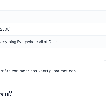
r
 2008)
verything Everywhere All at Once
rière van meer dan veertig jaar met een
ren?