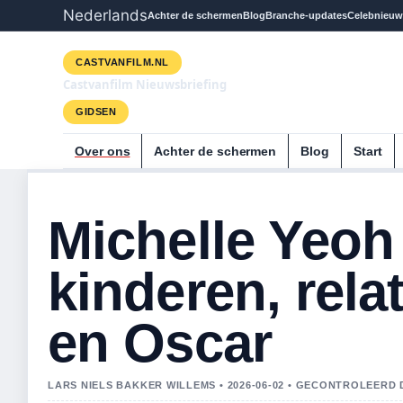
Nederlands
Achter de schermen
Blog
Branche-updates
Celebnieuw
CASTVANFILM.NL
Castvanfilm Nieuwsbriefing
GIDSEN
Over ons
Achter de schermen
Blog
Start
Michelle Yeoh 
kinderen, rela
en Oscar
LARS NIELS BAKKER WILLEMS • 2026-06-02 • GECONTROLEERD