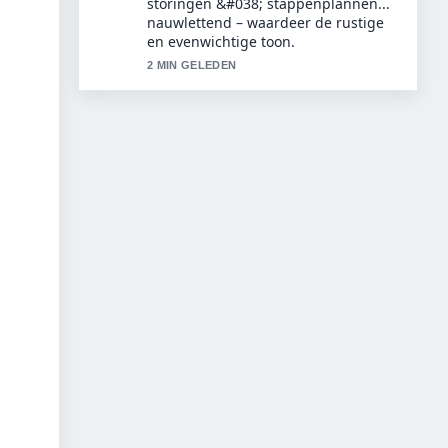
Beste modellen, prijzen.... Houd deze
live-updates alsjeblieft gaande.
4 MIN GELEDEN