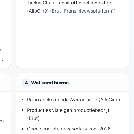
Jackie Chan – nooit officieel bevestigd
(AlloCiné) (
Brut (Frans nieuwsplatform)
)
t
))
Wat komt hierna
4
Rol in aankomende Avatar-serie (AlloCiné)
Producties via eigen productiebedrijf
(Brut)
es
Geen concrete releasedata voor 2026