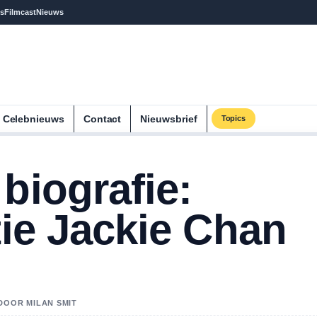
s
Filmcast
Nieuws
Celebnieuws
Contact
Nieuwsbrief
Topics
biografie:
tie Jackie Chan
 DOOR MILAN SMIT