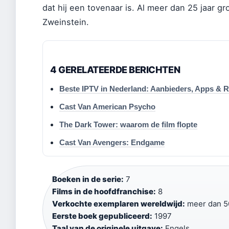
dat hij een tovenaar is. Al meer dan 25 jaar 
Zweinstein.
4 GERELATEERDE BERICHTEN
Beste IPTV in Nederland: Aanbieders, Apps & R
Cast Van American Psycho
The Dark Tower: waarom de film flopte
Cast Van Avengers: Endgame
Boeken in de serie:
7
Films in de hoofdfranchise:
8
Verkochte exemplaren wereldwijd:
meer dan 5
Eerste boek gepubliceerd:
1997
Taal van de originele uitgave:
Engels