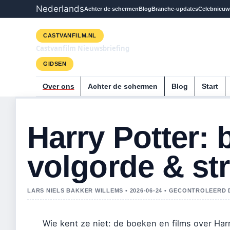
Nederlands
Achter de schermen
Blog
Branche-updates
Celebnieuw
CASTVANFILM.NL
Castvanfilm Nieuwsbriefing
GIDSEN
Over ons
Achter de schermen
Blog
Start
Harry Potter: 
volgorde & st
LARS NIELS BAKKER WILLEMS • 2026-06-24 • GECONTROLEERD
Wie kent ze niet: de boeken en films over Harr