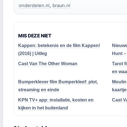
onderdelen.nl
,
braun.nl
MIS DEZE NIET
Kappen: betekenis en de film Kappen!
Nieuwe 
(2016) | Uitleg
Hunt – 
Cast Van The Other Woman
Tarot f
en waar
Bumperklever film Bumperkleef: plot,
Moulin
streaming en einde
kaartj
KPN TV+ app: installatie, kosten en
Cast V
kijken in het buitenland