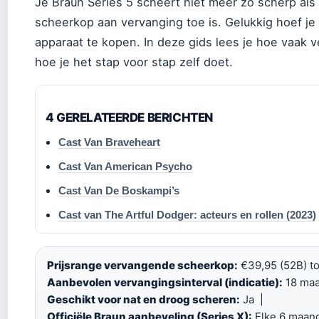
Je Braun Series 5 scheert niet meer zo scherp als
scheerkop aan vervanging toe is. Gelukkig hoef j
apparaat te kopen. In deze gids lees je hoe vaak v
hoe je het stap voor stap zelf doet.
4 GERELATEERDE BERICHTEN
Cast Van Braveheart
Cast Van American Psycho
Cast Van De Boskampi’s
Cast van The Artful Dodger: acteurs en rollen (2023)
Prijsrange vervangende scheerkop:
€39,95 (52B) to
Aanbevolen vervangingsinterval (indicatie):
18 ma
Geschikt voor nat en droog scheren:
Ja |
Officiële Braun aanbeveling (Series X):
Elke 6 maan