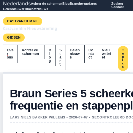
Nederlands
Achter de schermen
Blog
Branche-updates
Zoeken
Contact
Celebnieuws
Filmcast
Nieuws
CASTVANFILM.NL
Castvanfilm Nieuwsbriefing
GIDSEN
Ove
Achter de
B
S
Celeb
Co
Nieu
T
r
schermen
l
t
nieuw
nta
wsbri
o
p
ons
o
a
s
ct
ef
i
g
r
c
t
s
Braun Series 5 scheerk
frequentie en stappenp
LARS NIELS BAKKER WILLEMS • 2026-07-07 • GECONTROLEERD DO