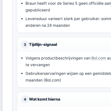
Braun heeft voor de Series 5 geen officiële a
gepubliceerd
Levensduur varieert sterk per gebruiker: so
anderen na 24 maanden
Tijdlijn-signaal
3
Volgens productbeschrijvingen van
Bol.com
ad
te vervangen
Gebruikerservaringen wijzen op een gemiddeld
maanden (Bol.com)
Wat komt hierna
4