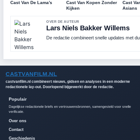
Cast Van De Lama’s
Cast Van Kopen Zonder
Cast Va
Kijken
Asians
OVER DE AUTEUR
Lars Niels Bakker Willems
De redactie combineert snelle updates met duid
CASTVANFILM.NL
castvanfilm.nl combineert nieuws, gidsen en analyses in een moderne
redactionele lay-out. Doorlopend bijgewerkt door de redactie.
Populair
Dagelijkse redactionele briefs en vertrouwensbronnen, samengesteld voor snelle
verificatie.
Over ons
Contact
Geschiedenis