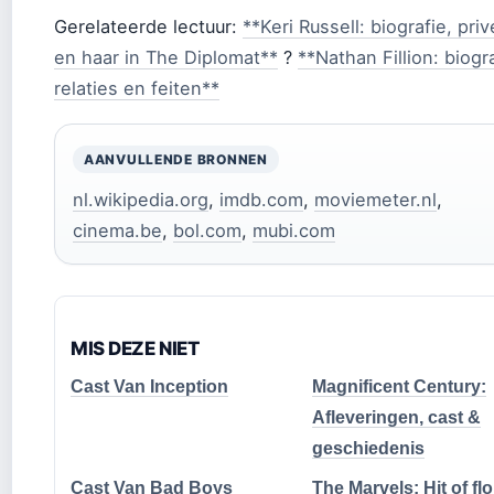
Gerelateerde lectuur:
**Keri Russell: biografie, pri
en haar in The Diplomat**
?
**Nathan Fillion: biogra
relaties en feiten**
AANVULLENDE BRONNEN
nl.wikipedia.org
,
imdb.com
,
moviemeter.nl
,
cinema.be
,
bol.com
,
mubi.com
MIS DEZE NIET
Cast Van Inception
Magnificent Century:
Afleveringen, cast &
geschiedenis
Cast Van Bad Boys
The Marvels: Hit of fl