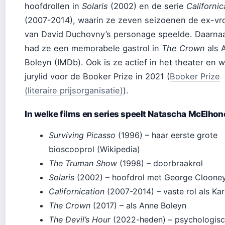
hoofdrollen in
Solaris
(2002) en de serie
Californic
(2007-2014), waarin ze zeven seizoenen de ex-v
van David Duchovny’s personage speelde. Daarna
had ze een memorabele gastrol in
The Crown
als 
Boleyn (IMDb). Ook is ze actief in het theater en 
jurylid voor de Booker Prize in 2021 (
Booker Prize
(literaire prijsorganisatie)
).
In welke films en series speelt Natascha McElhon
Surviving Picasso
(1996) – haar eerste grote
bioscooprol (Wikipedia)
The Truman Show
(1998) – doorbraakrol
Solaris
(2002) – hoofdrol met George Cloone
Californication
(2007-2014) – vaste rol als Ka
The Crown
(2017) – als Anne Boleyn
The Devil’s Hour
(2022-heden) – psychologis