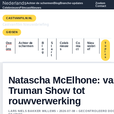
Nederlands
Achter de schermen
Blog
Branche-updates
Zoeken
Contact
Celebnieuws
Filmcast
Nieuws
CASTVANFILM.NL
Castvanfilm Nieuwsbriefing
GIDSEN
Ove
Achter de
B
S
Celeb
Co
Nieu
T
r
schermen
l
t
nieuw
nta
wsbri
o
p
ons
o
a
s
ct
ef
i
g
r
c
t
s
Natascha McElhone: va
Truman Show tot
rouwverwerking
LARS NIELS BAKKER WILLEMS • 2026-07-08 • GECONTROLEERD D