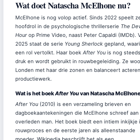
Wat doet Natascha McElhone nu?
McElhone is nog volop actief. Sinds 2022 speelt z
hoofdrol in de psychologische thrillerserie
The Devi
Hour
op Prime Video, naast Peter Capaldi (IMDb). 
2025 staat de serie
Young Sherlock
gepland, waari
een rol vertolkt. Haar boek
After You
is nog steeds
druk en wordt gebruikt in rouwbegeleiding. Ze woo
Londen met haar drie zonen en balanceert actere
productiewerk.
Wat is het boek
After You
van Natascha McElhon
After You
(2010) is een verzameling brieven en
dagboekaantekeningen die McElhone schreef aan
overleden man. Het boek biedt een intiem inkijkje 
rouwproces en de eerste jaren als alleenstaande
moeder. Wikipedia beschrijft het als een