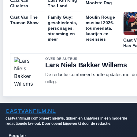
Cast Van
Cast Van King
Mooiste Dag
Clueless
The Land
Cast Van The
Family Guy:
Moulin Rouge
Truman Show
geschiedenis,
musical 2026:
personages,
tourneedata,
streaming en
kaartjes en
meer
recensies
Cast V
Has Fa
OVER DE AUTEUR
Lars Niels Bakker Willems
De redactie combineert snelle updates met dui
uitleg.
CASTVANFILM.NL
castvanfilm.nl combineert nieuws, gidsen en analyses in een moderne
redactionele lay-out. Doorlopend bijgewerkt door de redactie.
Populair