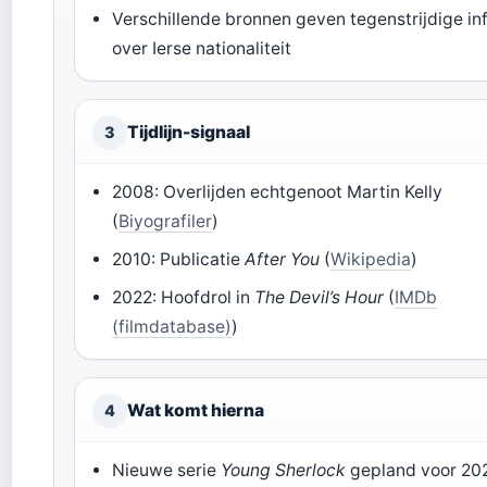
Verschillende bronnen geven tegenstrijdige in
over Ierse nationaliteit
Tijdlijn-signaal
3
2008: Overlijden echtgenoot Martin Kelly
(
Biyografiler
)
2010: Publicatie
After You
(
Wikipedia
)
2022: Hoofdrol in
The Devil’s Hour
(
IMDb
(filmdatabase)
)
Wat komt hierna
4
Nieuwe serie
Young Sherlock
gepland voor 20