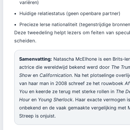
variëren)
Huidige relatiestatus (geen openbare partner)
Precieze Ierse nationaliteit (tegenstrijdige bronne
Deze tweedeling helpt lezers om feiten van specul
scheiden.
Samenvatting:
Natascha McElhone is een Brits-Ie
actrice die wereldwijd bekend werd door
The Tru
Show
en
Californication
. Na het plotselinge overli
van haar man in 2008 schreef ze het rouwboek
Af
You
en keerde ze terug met sterke rollen in
The De
Hour
en
Young Sherlock
. Haar exacte vermogen i
onbekend en de vaak gemaakte vergelijking met 
Streep is onjuist.