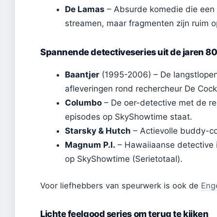
De Lamas
– Absurde komedie die een c
streamen, maar fragmenten zijn ruim o
Spannende detectiveseries uit de jaren 8
Baantjer
(1995-2006) – De langstlopen
afleveringen rond rechercheur De Cock
Columbo
– De oer-detective met de re
episodes op SkyShowtime staat.
Starsky & Hutch
– Actievolle buddy-co
Magnum P.I.
– Hawaiiaanse detective i
op SkyShowtime (Serietotaal).
Voor liefhebbers van speurwerk is ook de
Eng
Lichte feelgood series om terug te kijken