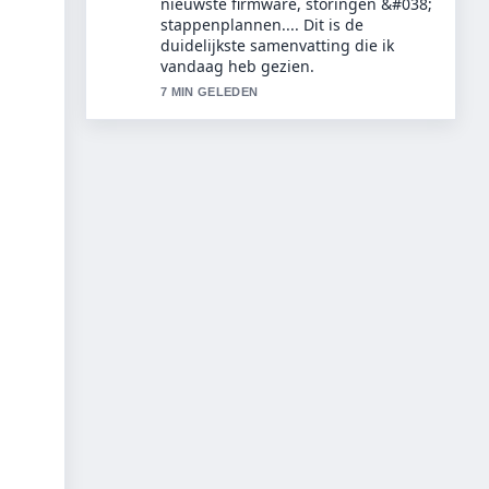
modellen, prijzen... nauwlettend –
waardeer de rustige en evenwichtige
toon.
9 MIN GELEDEN