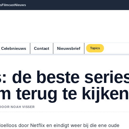
s
Filmcast
Nieuws
Celebnieuws
Contact
Nieuwsbrief
Topics
: de beste serie
 terug te kijken
 DOOR NOAH VISSER
doelloos door Netflix en eindigt weer bij die ene oude