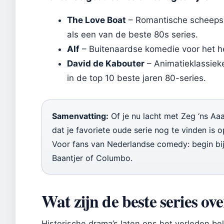
The Love Boat
– Romantische scheepsa
als een van de beste 80s series.
Alf
– Buitenaardse komedie voor het he
David de Kabouter
– Animatieklassiek
in de top 10 beste jaren 80-series.
Samenvatting:
Of je nu lacht met Zeg ‘ns Aa
dat je favoriete oude serie nog te vinden is
Voor fans van Nederlandse comedy: begin bij 
Baantjer of Columbo.
Wat zijn de beste series ov
Historische drama’s laten ons het verleden b