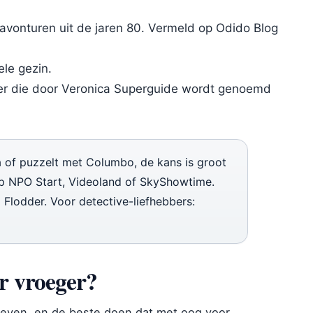
vonturen uit de jaren 80. Vermeld op Odido Blog
le gezin.
er die door Veronica Superguide wordt genoemd
a of puzzelt met Columbo, de kans is groot
 op NPO Start, Videoland of SkyShowtime.
Flodder. Voor detective-liefhebbers:
er vroeger?
eleven, en de beste doen dat met oog voor