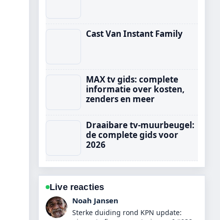
Cast Van Instant Family
MAX tv gids: complete
informatie over kosten,
zenders en meer
Draaibare tv-muurbeugel:
de complete gids voor
2026
Live reacties
Lotte de Boer
Volg 43 inch tv kopen? Beste