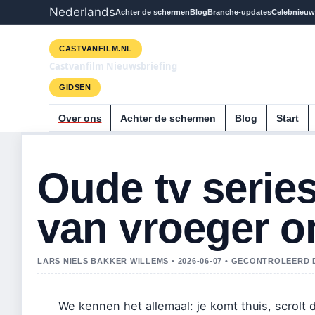
Nederlands
Achter de schermen
Blog
Branche-updates
Celebnieuw
CASTVANFILM.NL
Castvanfilm Nieuwsbriefing
GIDSEN
Over ons
Achter de schermen
Blog
Start
Oude tv series
van vroeger om
LARS NIELS BAKKER WILLEMS • 2026-06-07 • GECONTROLEERD
We kennen het allemaal: je komt thuis, scrolt 